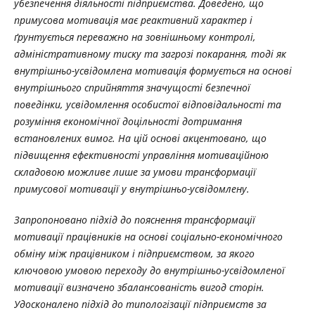
убезпечення діяльності підприємства. Доведено, що
примусова мотивація має реактивний характер і
ґрунтується переважно на зовнішньому контролі,
адміністративному тиску та загрозі покарання, тоді як
внутрішньо-усвідомлена мотивація формується на основі
внутрішнього сприйняття значущості безпечної
поведінки, усвідомлення особистої відповідальності та
розуміння економічної доцільності дотримання
встановлених вимог. На цій основі акцентовано, що
підвищення ефективності управління мотиваційною
складовою можливе лише за умови трансформації
примусової мотивації у внутрішньо-усвідомлену.
Запропоновано підхід до пояснення трансформації
мотивації працівників на основі соціально-економічного
обміну між працівником і підприємством, за якого
ключовою умовою переходу до внутрішньо-усвідомленої
мотивації визначено збалансованість вигод сторін.
Удосконалено підхід до типологізації підприємств за