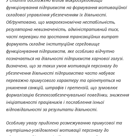
У статті досліджено вплив макросередовища
функціонування підприємств на формування мотиваційної
складової управління убезпеченням їх діяльності.
Обґрунтовано, що макроекономічна нестабільність,
регуляторна невизначеність, адміністративний тиск,
часті перевірки та зростання трансакційних витрат
формують складне інституційне середовище
функціонування підприємств, яке особливо відчутно
позначається на діяльності підприємств харчової галузі.
Визначено, що за таких умов мотивація персоналу до
убезпечення діяльності підприємства часто набуває
переважно примусового характеру та орієнтується на
уникнення санкцій, штрафів і претензій, що зумовлює
формалізацію безпекозабезпечувальної поведінки, зниження
ініціативності працівників і послаблення їхньої
відповідальності за результати діяльності.
Особливу увагу приділено розмежуванню примусової та
внутрішньо-усвідомленої мотивації персоналу до