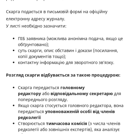
Скарга подається в письмовій формі на офіційну
електронну адресу журналу.
У листі необхідно зазначити:
ПІБ заявника (можлива анонімна подача, якщо це
обґрунтовано);
суть скарги, опис обставин і докази (посилання,
копії документів тощо);
контактну інформацію для зворотного зв’язку.
Розгляд скарги відбувається за такою процедурою:
Скарга передається
головному
редактору
або
відповідальному секретарю
для
попереднього розгляду.
Якщо скарга стосується головного редактора, вона
передається
уповноваженій особі від членів
редколегії
Створюється
тимчасова комісія
(з числа членів
редколегії або зовнішніх експертів), яка аналізує