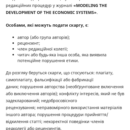
редакційних процедур у журналі
«MODELING THE
DEVELOPMENT OF THE ECONOMIC SYSTEMS»
.
Особами, які можуть подати скаргу, є
:
автор (або група авторів);
рецензент;
член редакційної колегії;
читач або будь-яка інша особа, яка виявила
потенційне порушення етики.
До розгляу беруться скарги, що стосуються: плагіату,
самоплагіату, фальсифікації або фабрикації
даних; порушення авторства (необґрунтоване включення
або виключення авторів); конфлікту інтересів, який не був
задекларований; недобросовісного
рецензування; неправомірного використання матеріалів
іншого автора; порушення процедури прийняття/
відхилення статті; некоректної поведінки членів
редколегії або рецензентів.