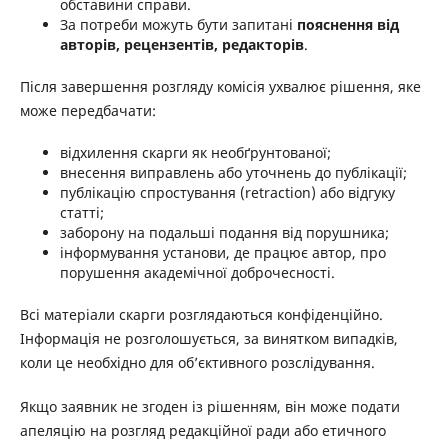
обставини справи.
За потреби можуть бути запитані
пояснення від
авторів, рецензентів, редакторів
.
Після завершення розгляду комісія ухвалює рішення, яке
може передбачати:
відхилення скарги як необґрунтованої;
внесення виправлень або уточнень до публікації;
публікацію спростування (retraction) або відгуку
статті;
заборону на подальші подання від порушника;
інформування установи, де працює автор, про
порушення академічної доброчесності.
Всі матеріали скарги розглядаються конфіденційно.
Інформація не розголошується, за винятком випадків,
коли це необхідно для об’єктивного розслідування.
Якщо заявник не згоден із рішенням, він може подати
апеляцію на розгляд редакційної ради або етичного