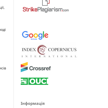
ії,
ході
исів
Інформація