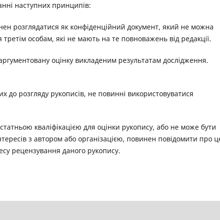
анні наступних принципів:
нен розглядатися як конфіденційний документ, який не можна
третім особам, які не мають на те повноважень від редакції.
і аргументовану оцінку викладеним результатам дослідження.
них до розгляду рукописів, не повинні використовуватися
достатньою кваліфікацією для оцінки рукопису, або не може бути
нтересів з автором або організацією, повинен повідомити про ц
есу рецензування даного рукопису.