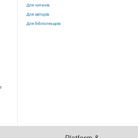
Для читачів
Для авторів
Для бібліотекарів
е