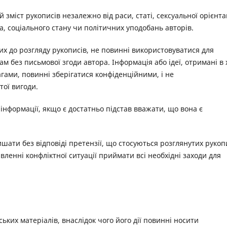
зміст рукописів незалежно від раси, статі, сексуальної орієнтац
а, соціального стану чи політичних уподобань авторів.
них до розгляду рукописів, не повинні використовуватися для
м без письмової згоди автора. Інформація або ідеї, отримані в 
гами, повинні зберігатися конфіденційними, і не
ої вигоди.
 інформації, якщо є достатньо підстав вважати, що вона є
ишати без відповіді претензії, що стосуються розглянутих рукоп
вленні конфліктної ситуації приймати всі необхідні заходи для
ьких матеріалів, внаслідок чого його дії повинні носити