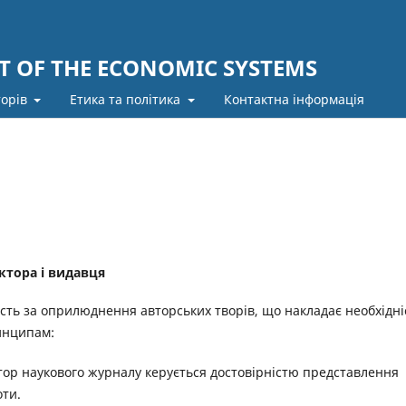
 OF THE ECONOMIC SYSTEMS
торів
Етика та політика
Контактна інформація
ктора і видавця
ність за оприлюднення авторських творів, що накладає необхідні
инципам:
ктор наукового журналу керується достовірністю представлення
оти.