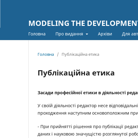
MODELING THE DEVELOPMENT
Головна
Про видання
Архіви
Для ав
Головна
/
Публікаційна етика
Публікаційна етика
Засади професійної етики в діяльності реда
У своїй діяльності редактор несе відповідаль
проходження наступним основоположним пр
- При прийнятті рішення про публікації реда
даних і науковою значущістю розглянутої роб