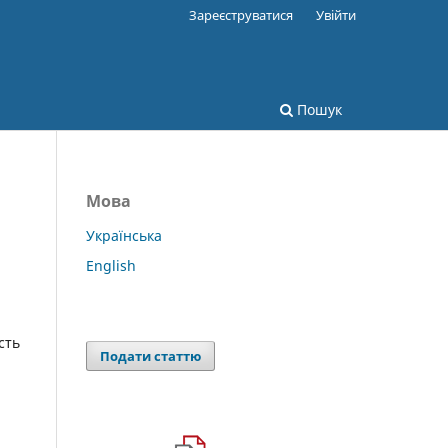
Зареєструватися
Увійти
Пошук
Мова
Українська
English
сть
Подати статтю