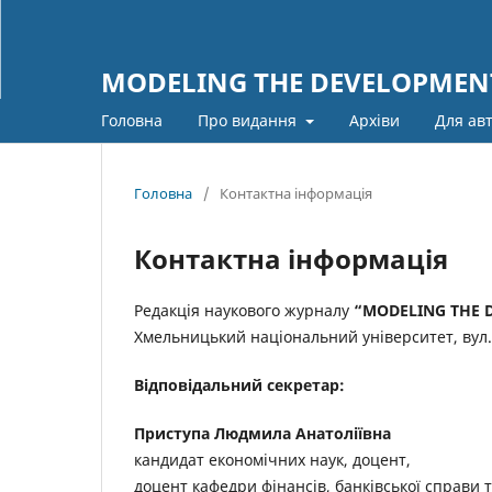
MODELING THE DEVELOPMENT
Головна
Про видання
Архіви
Для ав
Головна
/
Контактна інформація
Контактна інформація
Редакція наукового журналу
“MODELING THE 
Хмельницький національний університет, вул. 
Відповідальний секретар:
Приступа Людмила Анатоліївна
кандидат економічних наук, доцент,
доцент кафедри фінансів, банківської справи 