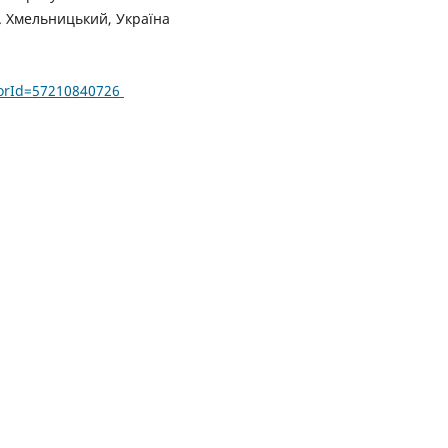
. Хмельницький, Україна
horId=57210840726