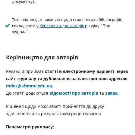
документу).
Текст відповідає вимогам щодо стилістики та бібліографії,
викладеним у
Керівництві для авторів
розділу "Про
журнал".
Керівництво для авторів
Редакція приймає
статті в електронному варіанті через
сайт журналу та дублювання за електронною адресою
mdes
@khmnu.edu.ua
.
До статті додаються
відомості про авторів
та
заява
.
Рішення щодо можливості прийняття до друку
здійснюється за результатами рецензування
Параметри рукопису: