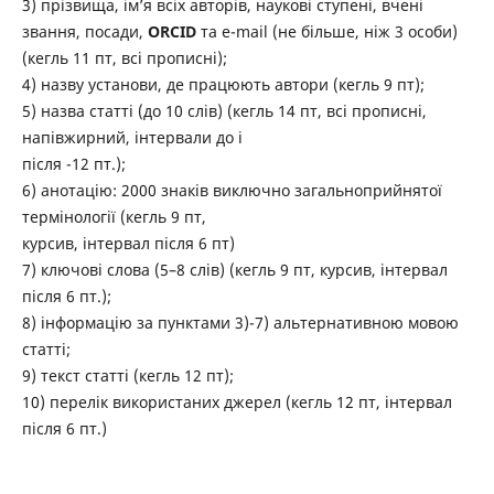
3) прізвища, ім’я всіх авторів, наукові ступені, вчені
звання, посади,
ORCID
та e-mail (не більше, ніж 3 особи)
(кегль 11 пт, всі прописні);
4) назву установи, де працюють автори (кегль 9 пт);
5) назва статті (до 10 слів) (кегль 14 пт, всі прописні,
напівжирний, інтервали до і
після -12 пт.);
6) анотацію: 2000 знаків виключно загальноприйнятої
термінології (кегль 9 пт,
курсив, інтервал після 6 пт)
7) ключові слова (5–8 слів) (кегль 9 пт, курсив, інтервал
після 6 пт.);
8) інформацію за пунктами 3)-7) альтернативною мовою
статті;
9) текст статті (кегль 12 пт);
10) перелік використаних джерел (кегль 12 пт, інтервал
після 6 пт.)