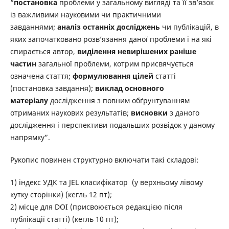
“
постановка
проблеми у загальному вигляді та її зв’язок
із важливими науковими чи практичними
завданнями;
аналіз останніх досліджень
чи публікацій, в
яких започатковано розв’язання даної проблеми і на які
спирається автор,
виділення невирішених раніше
частин
загальної проблеми, котрим присвячується
означена стаття;
формулювання цілей
статті
(постановка завдання);
виклад основного
матеріалу
дослідження з повним обґрунтуванням
отриманих наукових результатів;
висновки
з даного
дослідження і перспективи подальших розвідок у даному
напрямку”.
Рукопис повинен структурно включати такі складові:
1) індекс УДК та JEL класифікатор (у верхньому лівому
кутку сторінки) (кегль 12 пт);
2) місце для DOI (присвоюється редакцією після
публікації статті) (кегль 10 пт);