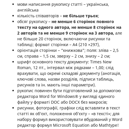
мови написання рукопису статті – українська,
англійська
кількість співавторів –
не більше трьох
;
обсяг рукопису –
не менше 6 сторінок повного
тексту на одного автора, не менше 8 сторінок на
2 авторів та не менше 9 сторінок на 3 автора,
але
не більше 20 сторінок, включаючи рисунки та
таблиці; формат сторінки – А4 (210 ×297),
орієнтація сторінки – “книжкова”; поля: зліва – 2,5
см, справа – 1,5 см, зверху – 2 см, знизу – 2 см;
шрифт основного тексту документу: Times New
Roman, 12 пт., інтервал між рядками – 1,00; слід
врахувати, що окремі складові документу (анотація,
ключові слова, назви розділів, підписи таблиць,
рисунків та ін. мають інші параметри).
рукопис повинен бути підготовлений за допомогою
редактора Word for Windows® у вигляді єдиного
файлу у форматі DOC або DOCX без макросів;
рисунки, фотографії, графіки слід вставляти в текст
статті як об’єкт, положення об’єкту – «в тексті»; для
набору формул використовувати вбудований у Word
редактор формул Microsoft Equation або Mathtype!