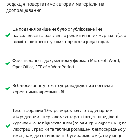
редакція повертатиме авторам матеріали на
доопрацювання.
Це подання раніше не було опубліковане і не
надсилалося на розгляд до редакцій інших журналів (або
вкажіть пояснення у коментарях для редактора).
Файл подання є документом у форматі Microsoft Word,
OpenOffice, RTF або WordPerfect.
Веб-посилання у тексті супроводжуються повними
коректними адресами URL.
Текст набраний 12-м розміром кеглю з одинарним
міжрядковим інтервалом; авторські акценти виділені
курсивом, а не підкресленням (всюди, крім адрес URL); всі
ілюстрації, графіки та таблиці розміщені безпосередньо у
тексті, там, де вони повинні бути за змістом (а не у кінці