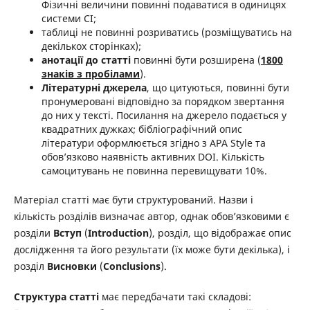
Фізичні величини повинні подаватися в одиницях
системи СІ;
таблиці не повинні розриватись (розміщуватись на
декількох сторінках);
анотації до статті
повинні бути розширена (
1800
знаків з пробілами
).
Літературні джерела
, що цитуються, повинні бути
пронумеровані відповідно за порядком звертання
до них у тексті. Посилання на джерело подається у
квадратних дужках; бібліографічний опис
літератури оформлюється згідно з АРА Style та
обов’язково наявність активних DOI. Кількість
самоцитувань не повинна перевищувати 10%.
Матеріал статті має бути структурований. Назви і
кількість розділів визначає автор, однак обов’язковими є
розділи
Вступ
(
Introduction
), розділ, що відображає опис
дослідження та його результати (їх може бути декілька), і
розділ
Висновки
(
Conclusions
).
Структура статті
має передбачати такі складові: