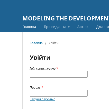
MODELING THE DEVELOPMENT
Головна
Про видання
Архіви
Для ав
Головна
/
Увійти
Увійти
Ім'я користувача
*
Пароль
*
Забули пароль?