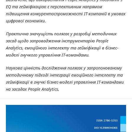
EQ та гейміфікацією є перспективним напрямом
підвищення конкурентоспроможності ІТ-компаній в умовах
цифрової економіки
.
Практична значущість полягає у розробці методичних
засад щодо запровадження інструментарію
People
Analytics
, емоційного інтелекту та гейміфікації в бізнес-
моделі гнучкого управління ІТ-командами.
Наукова цінність дослідження полягає у запропонованому
методичному підході інтеграції емоційного інтелекту та
гейміфікації в гнучкі бізнес-моделі управління ІТ-командами
на засадах
People Analytics
.