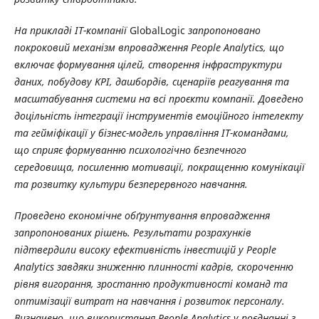
На прикладі IT-компанії
GlobalLogic
запропоновано
покроковий механізм впровадження People Analytics, що
включає формування цілей, створення інфраструктури
даних, побудову KPI, дашбордів, сценаріїв реагування та
масштабування системи на всі проєкти компанії. Доведено
доцільність інтеграції інструментів емоційного інтелекту
та гейміфікації у бізнес-модель управління ІТ-командами,
що сприяє формуванню психологічно безпечного
середовища, посиленню мотивації, покращенню комунікації
та розвитку культури безперервного навчання.
Проведено економічне обґрунтування впровадження
запропонованих рішень. Результати розрахунків
підтвердили високу ефективність інвестицій у People
Analytics завдяки зниженню плинності кадрів, скороченню
рівня вигорання, зростанню продуктивності команд та
оптимізації витрат на навчання і розвиток персоналу.
Визначено, що використання People Analytics у поєднанні з