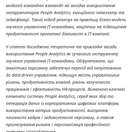
моделей командної взаємодії на засадах використання
інструментарію People Analytics, емоційного інтелекту та
гейміфікації. Такий підхід реалізує на практиці бізнес-модель
гнучкого управління ІТ-командами, націлених на підвищення
продуктивності проектної діяльності в ІТ-компанії.
У статті досліджено теоретичні та прикладні засади
використання People Analytics як сучасного інструменту
гнучкого управління ІТ-командами. Обґрунтовано, що
аналітика персоналу забезпечує перехід від інтуїтивного
до data-driven управління, підвищує якість управлінських
рішень, продуктивність команд, рівень залученості
працівників і ефективність HR-процесів. Визначено ключові
елементи системи People Analytics, серед яких збір та
інтеграція даних із корпоративних цифрових платформ,
використання метрик продуктивності, вигорання,
плинності кадрів і задоволеності персоналу, а також
прогнозування ризиків і персоналізація професійного
розвитку співробітників.