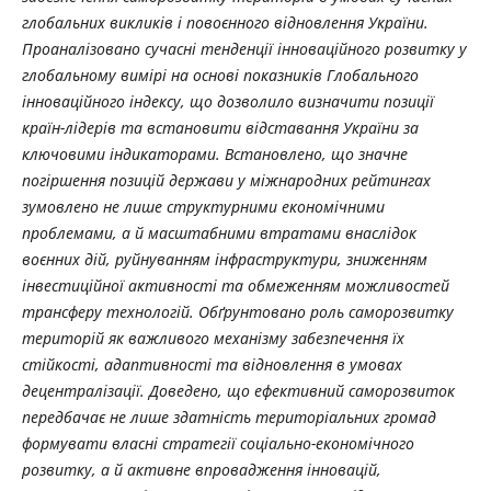
глобальних викликів і повоєнного відновлення України.
Проаналізовано сучасні тенденції інноваційного розвитку у
глобальному вимірі на основі показників Глобального
інноваційного індексу, що дозволило визначити позиції
країн-лідерів та встановити відставання України за
ключовими індикаторами. Встановлено, що значне
погіршення позицій держави у міжнародних рейтингах
зумовлено не лише структурними економічними
проблемами, а й масштабними втратами внаслідок
воєнних дій, руйнуванням інфраструктури, зниженням
інвестиційної активності та обмеженням можливостей
трансферу технологій. Обґрунтовано роль саморозвитку
територій як важливого механізму забезпечення їх
стійкості, адаптивності та відновлення в умовах
децентралізації. Доведено, що ефективний саморозвиток
передбачає не лише здатність територіальних громад
формувати власні стратегії соціально-економічного
розвитку, а й активне впровадження інновацій,