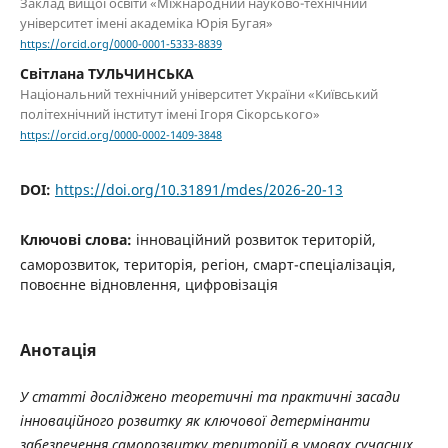
Заклад вищої освіти «Міжнародний науково-технічний
університет імені академіка Юрія Бугая»
https://orcid.org/0000-0001-5333-8839
Світлана ТУЛЬЧИНСЬКА
Національний технічний університет України «Київський
політехнічний інститут імені Ігоря Сікорського»
https://orcid.org/0000-0002-1409-3848
DOI:
https://doi.org/10.31891/mdes/2026-20-13
Ключові слова:
інноваційний розвиток територій,
саморозвиток, територія, регіон, смарт-спеціалізація,
повоєнне відновлення, цифровізація
Анотація
У статті досліджено теоретичні та практичні засади
інноваційного розвитку як ключової детермінанти
забезпечення саморозвитку територій в умовах сучасних