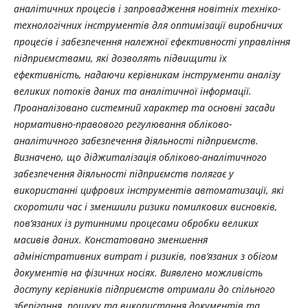
аналітичних процесів і запровадження новітніх техніко-
технологічних інструментів для оптимізації виробничих
процесів і забезпечення належної ефективності управління
підприємствами, які дозволять підвищити їх
ефективність, надаючи керівникам інструменти аналізу
великих потоків даних та аналітичної інформації.
Проаналізовано системний характер та основні засади
нормативно-правового регулювання обліково-
аналітичного забезпечення діяльності підприємств.
Визначено, що діджиталізація обліково-аналітичного
забезпечення діяльності підприємств полягає у
використанні цифрових інструментів автоматизації, які
скоротили час і зменшили ризики помилкових висновків,
пов’язаних із рутинними процесами обробки великих
масивів даних. Констатовано зменшення
адміністративних витрат і ризиків, пов’язаних з обігом
документів на фізичних носіях. Виявлено можливість
доступу керівників підприємств отримали до спільного
зберігання, пошуку та використання документів та