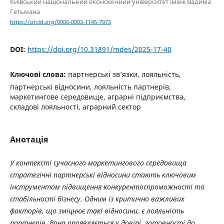
Київський національний економічний університет імені Вадима
Гетьмана
https://orcid.org/0000-0003-1145-7973
DOI:
https://doi.org/10.31891/mdes/2025-17-40
Ключові слова:
партнерські зв’язки, лояльність,
партнерські відносини, лояльність партнерів,
маркетингове середовище, аграрні підприємства,
складові лояльності, аграрний сектор
Анотація
У контексті сучасного маркетингового середовища
стратегічні партнерські відносини стають ключовим
інструментом підвищення конкурентоспроможності та
стабільності бізнесу. Одним із критично важливих
факторів, що зміцнює такі відносини, є лояльність
партнерів. Вона проявляється у довірі, готовності до