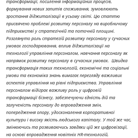
трансформації, посилення інформаційних процесів,
формування нових запитів споживання, зумовлюють
зростання діджиталізації в усьому світі. Цю статтю
присвячено проблемі розвитку персоналу на виробничому
підприємстві у стратегічній та поточній площині.
Розглянуто роль стратегій розвитку персоналу у сучасних
умовах господарювання, вплив діджиталізації на
технології управління персоналом, навчання персоналу як
напрямок розвитку персоналу в сучасних умовах.
Швидка
трансформація таких технологій, економічні та соціальні
умови та економіка знань вимагає перегляду важливих
аспектів управління на рівні підприємства. Управління
персоналом відіграє важливу роль у цифровій
трансформації бізнесу, забезпечуючи єдність дій та
залученість персоналу до впровадження змін,
попередження опору, удосконалення корпоративної
культури і високу якість людського капіталу. У той же час,
змінюючись та розвиваючись завдяки цій же цифровізації,
на основі впровадження новітніх HR-технологій,