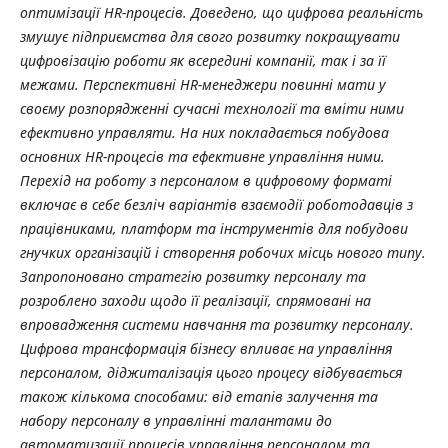
оптимізації HR-процесів. Доведено, що цифрова реальність
змушує підприємства для свого розвитку покращувати
цифровізацію роботи як всередині компанії, так і за її
межами. Перспективні HR-менеджери повинні мати у
своєму розпорядженні сучасні технології та вміти ними
ефективно управляти. На них покладається побудова
основних HR-процесів та ефективне управління ними.
Перехід на роботу з персоналом в цифровому форматі
включає в себе безліч варіантів взаємодії роботодавців з
працівниками, платформ та інструментів для побудови
гнучких організацій і створення робочих місць нового типу.
Запропоновано стратегію розвитку персоналу та
розроблено заходи щодо її реалізації, спрямовані на
впровадження системи навчання та розвитку персоналу.
Цифрова трансформація бізнесу впливає на управління
персоналом, діджиталізація цього процесу відбувається
також кількома способами: від етапів залучення та
набору персоналу в управлінні талантами до
автоматизації процесів управління персоналом та