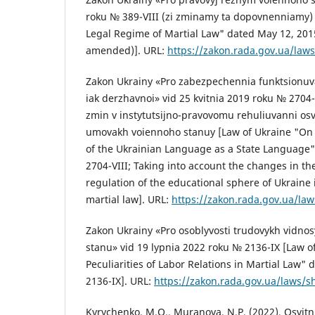
roku № 389-VIII (zi zminamy ta dopovnenniamy) 
Legal Regime of Martial Law" dated May 12, 2015
amended)]. URL:
https://zakon.rada.gov.ua/law
Zakon Ukrainy «Pro zabezpechennia funktsionuv
iak derzhavnoi» vid 25 kvitnia 2019 roku № 2704
zmin v instytutsijno-pravovomu rehuliuvanni osvi
umovakh voiennoho stanuу [Law of Ukraine "On 
of the Ukrainian Language as a State Language" 
2704-VIII; Taking into account the changes in the
regulation of the educational sphere of Ukraine 
martial law]. URL:
https://zakon.rada.gov.ua/la
Zakon Ukrainy «Pro osoblyvosti trudovykh vidn
stanu» vid 19 lypnia 2022 roku № 2136-ІХ [Law o
Peculiarities of Labor Relations in Martial Law" 
2136-IX]. URL:
https://zakon.rada.gov.ua/laws/
Kyrychenko, M.O., Muranova, N.P. (2022). Osvitn