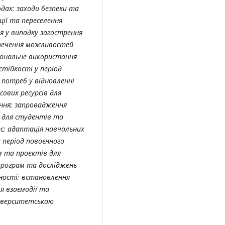
одах: заходи безпеки та
ії та переселення
я у випадку загострення
зпечення можливостей
іональне використання
стійкості у період
 потреб у відновленні
ових ресурсів для
ння; запровадження
и для студентів та
с; адаптація навчальних
у період повоєнного
м та проектів для
 програм та досліджень
ності; встановлення
я взаємодії та
ніверситетською