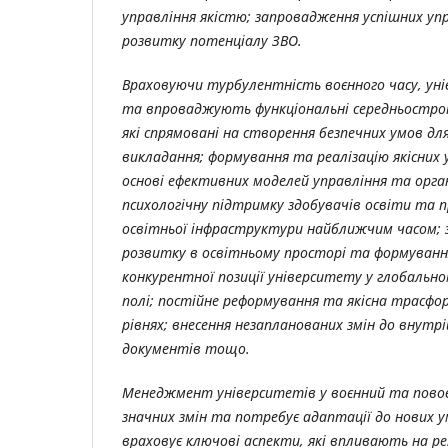
управління якістю; запровадження успішних уп
розвитку потенціалу ЗВО.
Враховуючи турбулентність воєнного часу, у
та впроваджують функціональні середньострок
які спрямовані на створення безпечних умов дл
викладання; формування та реалізацію якісних 
основі ефективних моделей управління та орга
психологічну підтримку здобувачів освіти та п
освітньої інфраструктури найближчим часом; 
розвитку в освітньому просторі та формуванн
конкурентної позиції університету у глобальн
полі; постійне реформування та якісна трасфор
рівнях; внесення незапланованих змін до внут
документів тощо.
Менеджмент університетів у воєнний та повоє
значних змін та потребує адаптації до нових
враховує ключові аспекти, які впливають на 