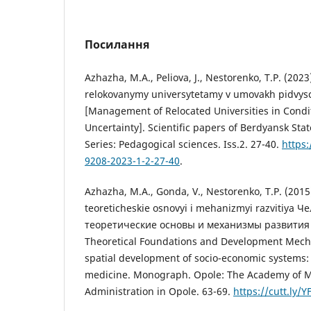
Посилання
Azhazha, M.A., Peliova, J., Nestorenko, T.P. (2023
relokovanymy universytetamy v umovakh pidvys
[Management of Relocated Universities in Condi
Uncertainty]. Scientific papers of Berdyansk Sta
Series: Pedagogical sciences. Iss.2. 27-40.
https:
9208-2023-1-2-27-40
.
Azhazha, M.A., Gonda, V., Nestorenko, T.P. (2015
teoreticheskie osnovyi i mehanizmyi razvitiya 
теоретические основы и механизмы развития 
Theoretical Foundations and Development Mech
spatial development of socio-economic systems:
medicine. Monograph. Opole: The Academy of
Administration in Opole. 63-69.
https://cutt.ly/