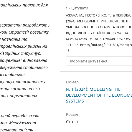
равлінських практик для
Як цитувати
АЖАЖА, М., НЕСТОРЕНКО, Т., & ПЕЛІОВА, 
(2024). МЕНЕДЖМЕНТ УНІВЕРСИТЕТІВ В
ніверситети розробляють
УМОВАХ ВОЄННОГО СТАНУ ТА ПОВОЄН
ові Стратегії розвитку,
ВІДНОВЛЕННЯ УКРАЇНИ.
MODELING THE
я навчання та
DEVELOPMENT OF THE ECONOMIC SYSTEMS
,
111–118. https://doi.org/10.31891/mdes/2
управлінських рішень на
15
нізаційних структур;
рацівників; відновлення
Формати цитування
збереження стабільного
я стабільної
ому науково-освітньому
Номер
мація освіти на всіх
№ 1 (2024): MODELING THE
DEVELOPMENT OF THE ECONOM
рішніх нормативних
SYSTEMS
Розділ
нний періоди зазнає
Статті
 умов. Менеджмент
результативність