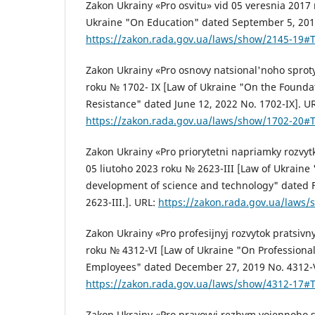
Zakon Ukrainy «Pro osvitu» vid 05 veresnia 2017 
Ukraine "On Education" dated September 5, 2017
https://zakon.rada.gov.ua/laws/show/2145-19#T
Zakon Ukrainy «Pro osnovy natsional'noho sprot
roku № 1702- ІХ [Law of Ukraine "On the Foundat
Resistance" dated June 12, 2022 No. 1702-IX]. U
https://zakon.rada.gov.ua/laws/show/1702-20#T
Zakon Ukrainy «Pro priorytetni napriamky rozvytk
05 liutoho 2023 roku № 2623-III [Law of Ukraine 
development of science and technology" dated F
2623-ІІІ.]. URL:
https://zakon.rada.gov.ua/laws
Zakon Ukrainy «Pro profesijnyj rozvytok pratsivn
roku № 4312-VI [Law of Ukraine "On Professiona
Employees" dated December 27, 2019 No. 4312-V
https://zakon.rada.gov.ua/laws/show/4312-17#T
Zakon Ukrainy «Pro pravovyj rezhym voiennoho s