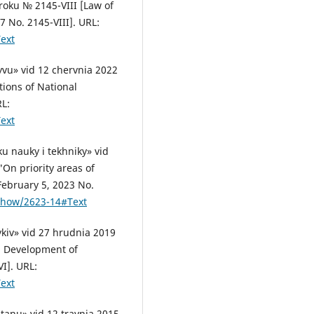
roku № 2145-VIII [Law of
 No. 2145-VIII]. URL:
ext
yvu» vid 12 chervnia 2022
ions of National
RL:
ext
u nauky i tekhniky» vid
"On priority areas of
ebruary 5, 2023 No.
/show/2623-14#Text
ykiv» vid 27 hrudnia 2019
l Development of
I]. URL:
ext
tanu» vid 12 travnia 2015