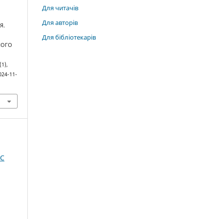
Для читачів
Для авторів
Я.
Для бібліотекарів
НОГО
 (1),
024-11-
IC