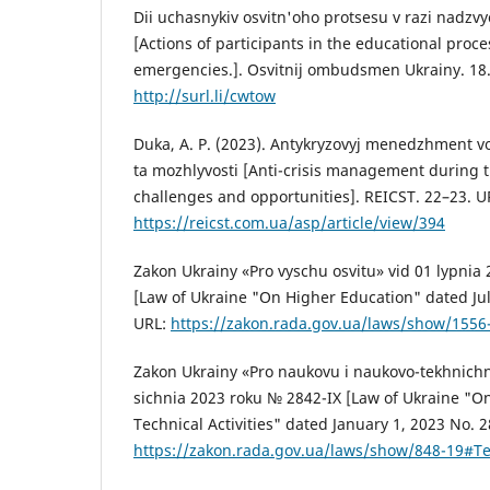
Dii uchasnykiv osvitn'oho protsesu v razi nadzvy
[Actions of participants in the educational proce
emergencies.]. Osvitnij ombudsmen Ukrainy. 18.
http://surl.li/cwtow
Duka, A. P. (2023). Antykryzovyj menedzhment v
ta mozhlyvosti [Anti-crisis management during t
challenges and opportunities]. REICST. 22–23. U
https://reicst.com.ua/asp/article/view/394
Zakon Ukrainy «Pro vyschu osvitu» vid 01 lypnia
[Law of Ukraine "On Higher Education" dated July
URL:
https://zakon.rada.gov.ua/laws/show/1556
Zakon Ukrainy «Pro naukovu i naukovo-tekhnichnu
sichnia 2023 roku № 2842-ІХ [Law of Ukraine "On 
Technical Activities" dated January 1, 2023 No. 2
https://zakon.rada.gov.ua/laws/show/848-19#Te