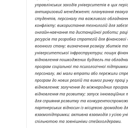
управлінських заходів університетів в цих пері
антикризовий менеджмент; планування евакуац
студентів, персоналу та важливого обладнанн
конфлікту; використання технологій для забе
онлайн-навчання та дистанційної роботи; рац
ресурсів та розробка стратегій для фінансової 
воєнного стану; визначення розміру збитків та
університетської інфраструктури; пошук фінанс
відновлення пошкоджених будівель та обладна
програм соціальної та психологічної підтримк
персоналу, які мали втрати або пережили стре
програм до нових реалій та вимог ринку праці 
відновлення; залучення до міжнародних програ
відновлення та розвитку; запуск інноваційних
для сприяння розвитку та конкурентоспромож
партнерських відносин із місцевою громадою дл
взаємопідтримки; активна взаємодія з усією у
спільнотою та зовнішніми стейкхолдерами.