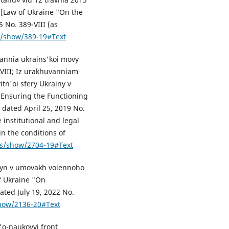
[Law of Ukraine "On the
 No. 389-VIII (as
s/show/389-19#Text
annia ukrains'koi movy
-VIII; Iz urakhuvanniam
tn'oi sfery Ukrainy v
Ensuring the Functioning
dated April 25, 2019 No.
 institutional and legal
in the conditions of
ws/show/2704-19#Text
osyn v umovakh voiennoho
f Ukraine "On
dated July 19, 2022 No.
show/2136-20#Text
'o-naukovyj front