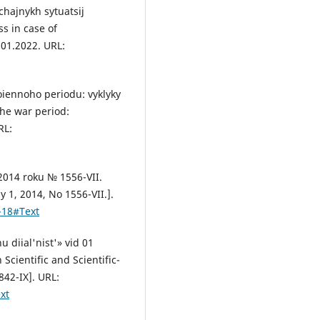
chajnykh sytuatsij
ss in case of
01.2022. URL:
oiennoho periodu: vyklyky
he war period:
RL:
 2014 roku № 1556-VII.
 1, 2014, No 1556-VII.].
-18#Text
 diial'nist'» vid 01
Scientific and Scientific-
842-IX]. URL:
xt