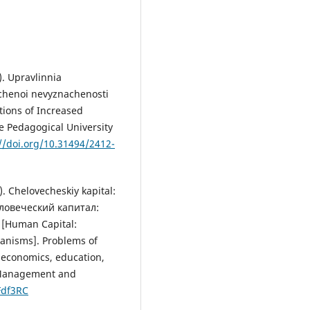
). Upravlinnia
chenoi nevyznachenosti
tions of Increased
te Pedagogical University
//doi.org/10.31494/2412-
). Chelovecheskiy kapital:
Человеческий капитал:
[Human Capital:
anisms]. Problems of
 economics, education,
 Management and
YFdf3RC