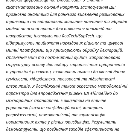
систематизовано основні напрямки застосування ШІ:
прогнозна аналітика для раннього виявлення ризикованих
транзакцій та відправлень; машинне навчання та гібридні
моделі на основі правил для виявлення аномалій та
шахрайства; інструменти RegTech/SupTech, що
підтримують прийняття наглядових рішень; та цифрові
митні платформи, що прискорюють обробку декларацій,
стягнення мит та пост-митний аудит. Запропоновано
структурну основу для вибору стратегічних пріоритетів
в управлінні ризиками, включаючи вимоги до якості даних,
сумісності, кібербезпеки, прозорості та підзвітності
алгоритмів. У дослідженні також окреслено методологічні
параметри для впровадження рішень ШІ відповідно до
міжнародних стандартів, з акцентом на етичне
управління (захист конфіденційності, контроль
упередженості, пояснюваність) та гармонізацію
нормативних актів у різних юрисдикціях. Результати
демонструють, що поєднання заходів ефективності на