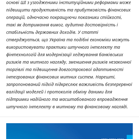
основі ШІ з узгодженими інституційними реформами може
підвищити продуктивність та прибутковість фінансових
операцій, одночасно покращуючи показники стійкості,
такі як дотримання вимог, аудитна достовірність і
стабільність державних доходів. У статті
стверджується, що Україна та подібні економіки можуть
використовувати практики штучного інтелекту та
фінтехнологій для модернізації хеджування банківських
ризиків та митного нагляду, зменшення ризиків незаконної
торгівлі та підвищення довгострокової адаптивності
інтегрованих фінансових митних систем. Нарешті,
запропонований підхід підкреслює важливість безперервної
валідації моделей і протоколів обміну даними для
підтримки надійного та масштабованого впровадження
штучного інтелекту в митному та фінансовому нагляді.