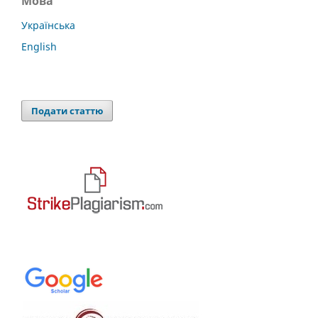
Мова
Українська
English
Подати статтю