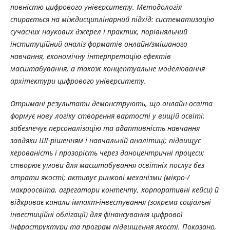
повністю цифрового університету. Методологія
спирається на міждисциплінарний підхід: систематизацію
сучасних наукових джерел і практик, порівняльний
інституційний аналіз форматів онлайн/змішаного
навчання, економічну інтерпретацію ефектів
масштабування, а також концептуальне моделювання
архітектури цифрового університету.
Отримані результати демонструють, що онлайн-освіта
формує нову логіку створення вартості у вищій освіті:
забезпечує персоналізацію та адаптивність навчання
завдяки ШІ-рішенням і навчальній аналітиці; підвищує
керованість і прозорість через даноцентричні процеси;
створює умови для масштабування освітніх послуг без
втрати якості; активує ринкові механізми (мікро-/
макроосвіта, агрегатори контенту, корпоративні кейси) й
відкриває канали імпакт-інвестування (зокрема соціальні
інвестиційні облігації) для фінансування цифрової
інфраструктури та програм підвищення якості. Показано,