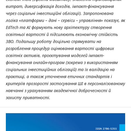
витрат, диверсифікація доходів, імпакт-фінансування
через соціальні інвестиційні облігації). Запропонована
логіка «платформи – дані – сервіси – управління» показує, як
EdTech
та
AI
формують нову архітектуру створення
освітньої вартості й підсилюють економічну стійкість
ЗВО.
Подальшу роботу доцільно спрямувати на
розроблення процедур оцінювання вартості цифрових
освітніх активів, проєктування моделей імпакт-
фінансування онлайн-програм (зокрема з використанням
соціальних інвестиційних облігацій) та їх валідацію на
практиці, а також уточнення етичних стандартів і
критеріїв прозорості застосування ШІ в персоналізованому
навчанні з урахуванням академічної доброчесності й
захисту приватності.