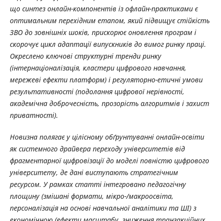
що синтез онлайн-компонентів із офлайн-практиками є
оптимальним перехідним етапом, який підвищує стійкість
ЗВО до зовнішніх шоків, прискорює оновлення програм і
скорочує цикл адаптації випускників до вимог ринку праці.
Окреслено ключові структурні тренди ринку
(інтернаціоналізація, кластери цифрового навчання,
мережеві ефекти платформ) і регуляторно-етичні умови
результативності (подолання цифрової нерівності,
академічна доброчесність, прозорість алгоритмів і захист
приватності).
Новизна полягає у цілісному обґрунтуванні онлайн-освіти
як системного драйвера переходу університетів від
фрагментарної цифровізації до моделі повністю цифрового
університету, де дані виступають стратегічним
ресурсом. У рамках статті інтегровано педагогічну
площину (змішані формати, мікро-/макроосвіта,
персоналізація на основі навчальної аналітики та ШІ) з
економічною (ефекти масштабу, зниження транзакційних