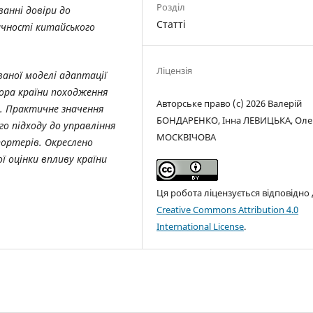
Розділ
ванні довіри до
Статті
ичності китайського
Ліцензія
ваної моделі адаптації
ора країни походження
Авторське право (c) 2026 Валерій
і. Практичне значення
БОНДАРЕНКО, Інна ЛЕВИЦЬКА, Оле
о підходу до управління
МОСКВІЧОВА
спортерів. Окреслено
ї оцінки впливу країни
Ця робота ліцензується відповідно
Creative Commons Attribution 4.0
International License
.