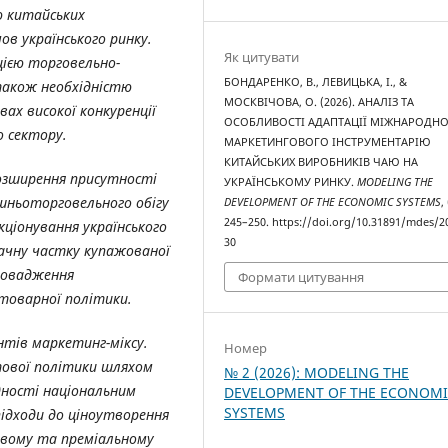
 китайських
ов українського ринку.
Як цитувати
цією торговельно-
БОНДАРЕНКО, В., ЛЕВИЦЬКА, І., &
 також необхідністю
МОСКВІЧОВА, О. (2026). АНАЛІЗ ТА
ах високої конкуренції
ОСОБЛИВОСТІ АДАПТАЦІЇ МІЖНАРОДН
о сектору.
МАРКЕТИНГОВОГО ІНСТРУМЕНТАРІЮ
КИТАЙСЬКИХ ВИРОБНИКІВ ЧАЮ НА
озширення присутності
УКРАЇНСЬКОМУ РИНКУ.
MODELING THE
ішньоторговельного обігу
DEVELOPMENT OF THE ECONOMIC SYSTEMS
,
245–250. https://doi.org/10.31891/mdes/2
кціонування українського
30
начну частку купажованої
ровадження
Формати цитування
 товарної політики.
нтів маркетинг-міксу.
Номер
тової політики шляхом
№ 2 (2026): MODELING THE
дності національним
DEVELOPMENT OF THE ECONOM
SYSTEMS
ідходи до ціноутворення
овому та преміальному