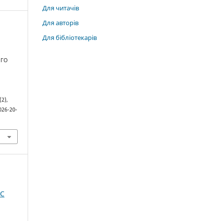
Для читачів
Для авторів
Для бібліотекарів
ОГО
 (2),
026-20-
IC