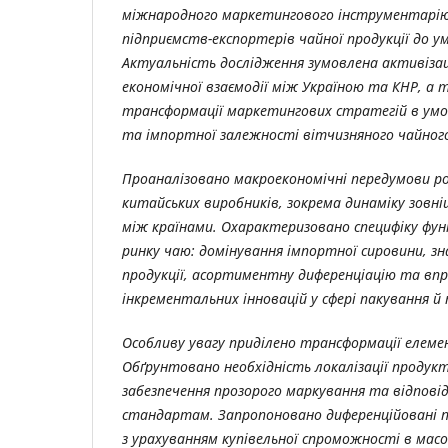
міжнародного маркетингового інструментарію
підприємств-експортерів чайної продукції до ум
Актуальність дослідження зумовлена активіза
економічної взаємодії між Україною та КНР, а
трансформації маркетингових стратегій в умов
та імпортної залежності вітчизняного чайног
Проаналізовано макроекономічні передумови р
китайських виробників, зокрема динаміку зовн
між країнами. Охарактеризовано специфіку фун
ринку чаю: домінування імпортної сировини, з
продукції, асортиментну диференціацію та вп
інкрементальних інновацій у сфері пакування й
Особливу увагу приділено трансформації елеме
Обґрунтовано необхідність локалізації продук
забезпечення прозорого маркування та відпові
стандартам. Запропоновано диференційовані п
з урахуванням купівельної спроможності в мас