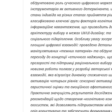
обґрунтовано роль сучасного цифрового марке
інструментарію як активного детермінанта, 
стани індивіда на різних етапах прийняття рі
класифіковано ключові групи факторів когніти
інформаційне навантаження, що призводить до
архітектуру вибору в межах UX/UI-дизайну; та
соціального підкріплення. Особливу увагу зосе
площині цифрової взаємодії: проведено детальн
маніпулятивних «темних патернів» та обґрун
переходу до концепції «етичного наджингу», щ
прозорості та підтримці раціонального вибору
новизна роботи полягає у розробці авторської 
взаємодії, яка візуалізує динаміку споживчого ш
активацію чотирьох рівнів: сенсорної активації
евристичної оцінки та емоційного афективного
Практична значущість результатів дослідженн
рекомендацій щодо створення «когнітивно ко
екосистем, які дозволяють підприємствам міні
опір користувача та забезпечити формування 