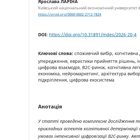
Ярослава ЛАРІНА
Київський національний економічний університет 
https://orcid.org/0000-0002-2712-7824
DOI:
https://doi.org/10.31891/mdes/2026-20-4
Ключові слова:
споживчий вибір, когнітивна 
упередження, евристики прийняття рішень, 
цифрова взаємодія, B2C-ринок, когнітивна легк
економіка, нейромаркетинг, архітектура вибо
підкріплення, цифрова екосистема
Анотація
У статті проведено комплексне дослідження 
прикладних аспектів когнітивної детермінації 
умовах інтенсивної цифровізації B2C-ринку. Ав