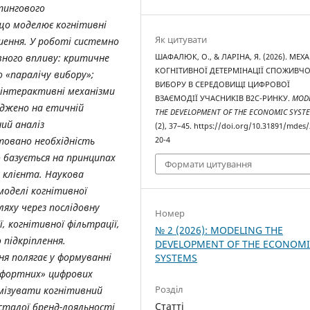
тингового
що моделює когнітивні
Як цитувати
шення. У роботі системно
вного впливу: критичне
ШАФАЛЮК, О., & ЛАРІНА, Я. (2026). МЕХ
КОГНІТИВНОЇ ДЕТЕРМІНАЦІЇ СПОЖИВЧ
 «паралічу вибору»;
ВИБОРУ В СЕРЕДОВИЩІ ЦИФРОВОЇ
 інтерактивні механізми
ВЗАЄМОДІЇ УЧАСНИКІВ B2C-РИНКУ.
MOD
реджено на етичній
THE DEVELOPMENT OF THE ECONOMIC SYST
ий аналіз
(2), 37–45. https://doi.org/10.31891/mdes
товано необхідність
20-4
о базується на принципах
Формати цитування
 клієнта. Наукова
моделі когнітивної
ляху через послідовну
Номер
, когнітивної фільтрації,
№ 2 (2026): MODELING THE
 підкріплення.
DEVELOPMENT OF THE ECONOM
я полягає у формуванні
SYSTEMS
мфортних» цифрових
Розділ
мізувати когнітивний
Статті
сталої бренд-лояльності