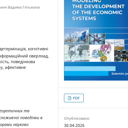
імені Вадима Гетьмана
детермінація, когнітивні
інформаційний оверлоад,
ість, поведінкова
ру, афективне
PDF
теоретичних та
споживчої поведінки в
Опубліковано
торами науково
30.04.2026