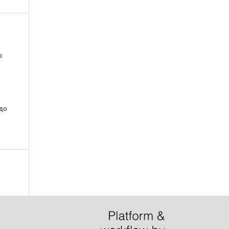
р
 до