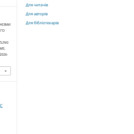
Для читачів
Для авторів
Для бібліотекарів
АНІЗМИ
ОГО
ELING
EMS
,
/2026-
IC