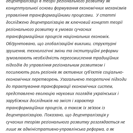
децентралізації в теорії регіонального розвитку як
концептуальної основи формування економічних механізмів
управління трансформаційними процесами. У статті
досліджено децентралізацію як ключовий концепт теорії
регіонального розвитку в умовах сучасних
трансформаційних процесів національних економік.
Обґрунтовано, що глобалізаційні виклики, структурні
зрушення, технологічні зміни та інституційні реформи
зумовлюють необхідність переосмислення традиційних
підходів до управління регіональним розвитком і
посилюють роль регіонів як активних суб’єктів соціально-
економічних перетворень. Узагальнено теоретичні підходи
до трактування трансформації економічних систем,
представлено еволюцію наукових поглядів українських і
зарубіжних дослідників на зміст і характер
трансформаційних процесів, а також їх зв’язок із
децентралізацією. Показано, що децентралізація у
сучасних теоріях регіонального розвитку розглядається не
лише як адміністративно-управлінська реформа, а як