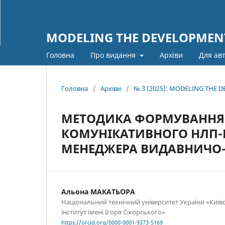
MODELING THE DEVELOPMENT
Головна
Про видання
Архіви
Для ав
Головна
/
Архіви
/
№ 3 (2025): MODELING THE
МЕТОДИКА ФОРМУВАННЯ 
КОМУНІКАТИВНОГО НЛП-Р
МЕНЕДЖЕРА ВИДАВНИЧО-
Альона МАКАТЬОРА
Національний технічний університет України «Київ
інститут імені Ігоря Сікорського»
https://orcid.org/0000-0001-9373-5169