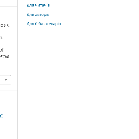
Для читачів
Для авторів
Для бібліотекарів
НОВ R.
П-
ОЇ
F THE
IC