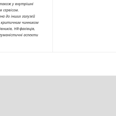
 також у внутрішні
м сервісом.
а до інших гал
узей
 є критичним чинником
івників,
HR
-фахівців,
 гуманістичні аспекти