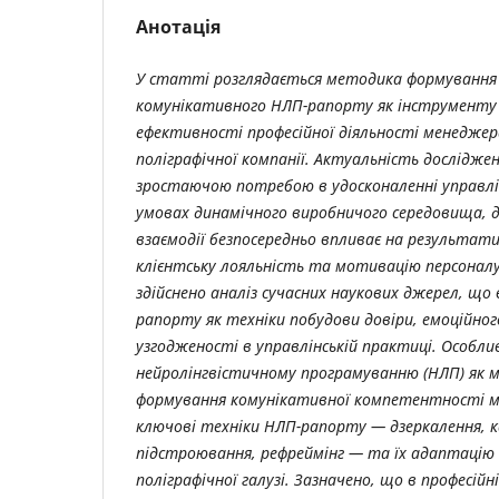
Анотація
У статті розглядається методика формування
комунікативного НЛП-рапорту як інструменту
ефективності професійної діяльності менеджер
поліграфічної компанії. Актуальність дослідже
зростаючою потребою в удосконаленні управлін
умовах динамічного виробничого середовища, д
взаємодії безпосередньо впливає на результати
клієнтську лояльність та мотивацію персоналу
здійснено аналіз сучасних наукових джерел, щ
рапорту як техніки побудови довіри, емоційно
узгодженості в управлінській практиці. Особли
нейролінгвістичному програмуванню (НЛП) як м
формування комунікативної компетентності м
ключові техніки НЛП-рапорту — дзеркалення, к
підстроювання, рефреймінг — та їх адаптацію 
поліграфічної галузі. Зазначено, що в професій