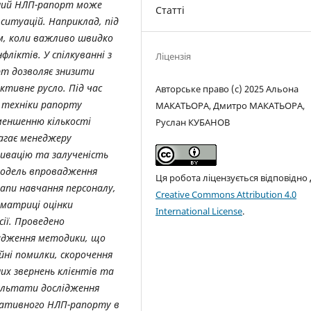
вний НЛП-рапорт може
Статті
ситуацій. Наприклад, під
м, коли важливо швидко
ліктів. У спілкуванні з
Ліцензія
рт дозволяє знизити
тивне русло. Під час
Авторське право (c) 2025 Альона
— техніки рапорту
МАКАТЬОРА, Дмитро МАКАТЬОРА,
меншенню кількості
Руслан КУБАНОВ
агає менеджеру
ивацію та залученість
модель впровадження
Ця робота ліцензується відповідно
апи навчання персоналу,
Creative Commons Attribution 4.0
 матриці оцінки
International License
.
сії. Проведено
адження методики, що
ні помилки, скорочення
их звернень клієнтів та
зультати дослідження
кативного НЛП-рапорту в