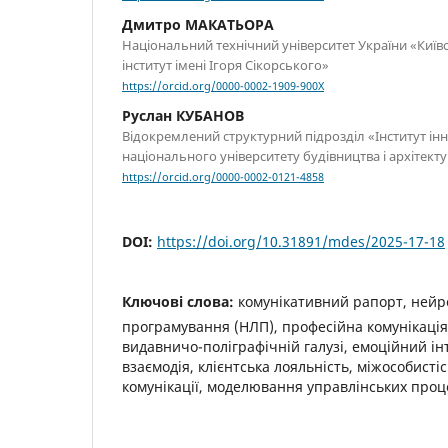
Дмитро МАКАТЬОРА
Національний технічний університет України «Київ
інститут імені Ігоря Сікорського»
https://orcid.org/0000-0002-1909-900X
Руслан КУБАНОВ
Відокремлений структурний підрозділ «Інститут інн
національного університету будівництва і архітект
https://orcid.org/0000-0002-0121-4858
DOI:
https://doi.org/10.31891/mdes/2025-17-18
Ключові слова:
комунікативний рапорт, нейр
програмування (НЛП), професійна комунікаці
видавничо-поліграфічній галузі, емоційний ін
взаємодія, клієнтська лояльність, міжособисті
комунікації, моделювання управлінських проц