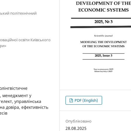
ський політехнічний
оваційної освіти Київського
ури»
олінгвістичне
я, менеджмент у
PDF (English)
телект, управлінська
сна довіра, ефективність
есів
Опубліковано
28.08.2025