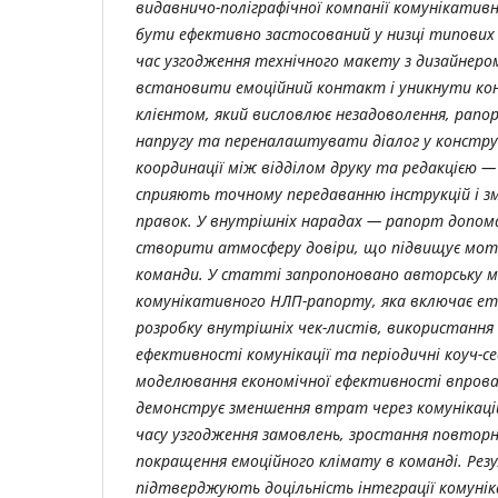
видавничо-поліграфічної компанії комунікати
бути ефективно застосований у низці типових 
час узгодження технічного макету з дизайнеро
встановити емоційний контакт і уникнути конф
клієнтом, який висловлює незадоволення, рапо
напругу та переналаштувати діалог у конструк
координації між відділом друку та редакцією 
сприяють точному передаванню інструкцій і з
правок. У внутрішніх нарадах — рапорт допом
створити атмосферу довіри, що підвищує мот
команди. У статті запропоновано авторську 
комунікативного НЛП-рапорту, яка включає ет
розробку внутрішніх чек-листів, використання
ефективності комунікації та періодичні коуч-се
моделювання економічної ефективності впров
демонструє зменшення втрат через комунікацій
часу узгодження замовлень, зростання повторн
покращення емоційного клімату в команді. Ре
підтверджують доцільність інтеграції комуні