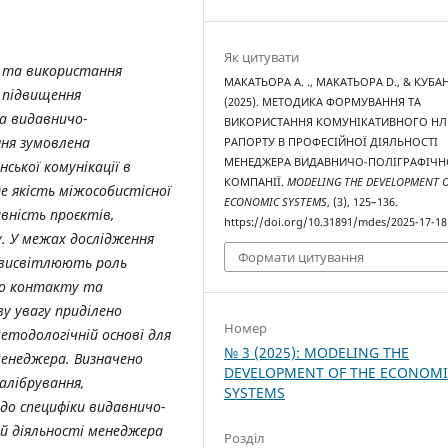
Як цитувати
 та використання
МАКАТЬОРА A. ., МАКАТЬОРА D., & КУБА
 підвищення
(2025). МЕТОДИКА ФОРМУВАННЯ ТА
а видавничо-
ВИКОРИСТАННЯ КОМУНІКАТИВНОГО НЛ
ння зумовлена
РАПОРТУ В ПРОФЕСІЙНОЇ ДІЯЛЬНОСТІ
МЕНЕДЖЕРА ВИДАВНИЧО-ПОЛІГРАФІЧН
ської комунікації в
КОМПАНІЇ.
MODELING THE DEVELOPMENT O
е якість міжособистісної
ECONOMIC SYSTEMS
, (3), 125–136.
вність проєктів,
https://doi.org/10.31891/mdes/2025-17-18
. У межах дослідження
Формати цитування
о висвітлюють роль
го контакту та
ву увагу приділено
Номер
етодологічній основі для
№ 3 (2025): MODELING THE
енеджера. Визначено
DEVELOPMENT OF THE ECONOM
алібрування,
SYSTEMS
до специфіки видавничо-
ній діяльності менеджера
Розділ