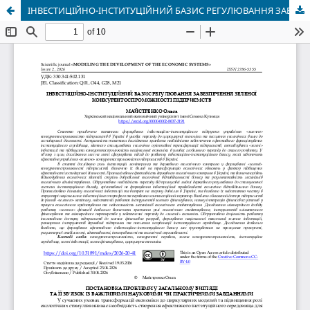
ІНВЕСТИЦІЙНО-ІНСТИТУЦІЙНИЙ БАЗИС РЕГУЛЮВАННЯ ЗАБЕЗПЕЧЕННЯ ЗЕЛЕНОЇ КОНКУРЕНТОСПРОМОЖНОСТІ ПІДПРИЄМСТВ