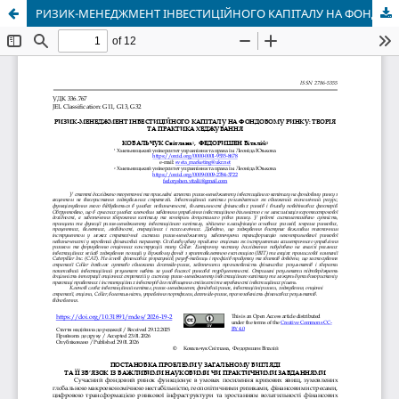
РИЗИК-МЕНЕДЖМЕНТ ІНВЕСТИЦІЙНОГО КАПІТАЛУ НА ФОНДОВОМУ РИНКУ: ТЕОРІЯ ТА ПРАКТИКА ХЕДЖУВАННЯ