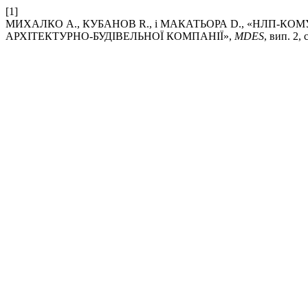
[1]
МИХАЛКО A., КУБАНОВ R., і МАКАТЬОРА D., «НЛП-К
АРХІТЕКТУРНО-БУДІВЕЛЬНОЇ КОМПАНІЇ»,
MDES
, вип. 2,