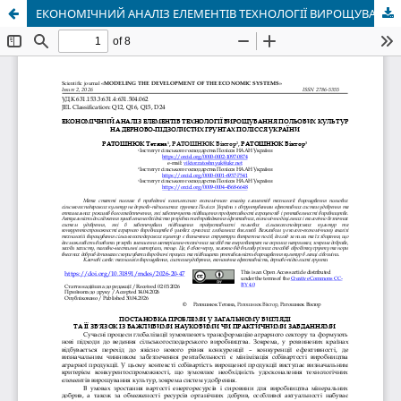
ЕКОНОМІЧНИЙ АНАЛІЗ ЕЛЕМЕНТІВ ТЕХНОЛОГІЇ ВИРОЩУВАННЯ ПОЛЬОВИХ КУЛЬТУР НА ДЕРНОВО-ПІДЗОЛИСТИХ ГРУНТАХ ПОЛІССЯ УКРАЇНИ