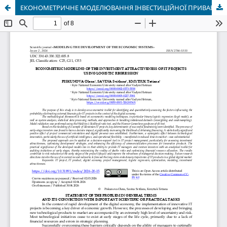
ЕКОНОМЕТРИЧНЕ МОДЕЛЮВАННЯ ІНВЕСТИЦІЙНОЇ ПРИВАБЛИВОСТІ ІТ-ПРОЄКТІВ НА ОСНОВІ ЛОГІСТИЧНОЇ РЕГРЕСІЇ