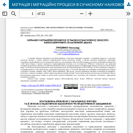
МІГРАЦІЯ І МІГРАЦІЙНІ ПРОЦЕСИ В СУЧАСНОМУ НАУКОВОМУ ДИСКУРСІ: БІБЛІОМЕТРИЧНИЙ І КЛАСТЕРНИЙ АНАЛІЗ