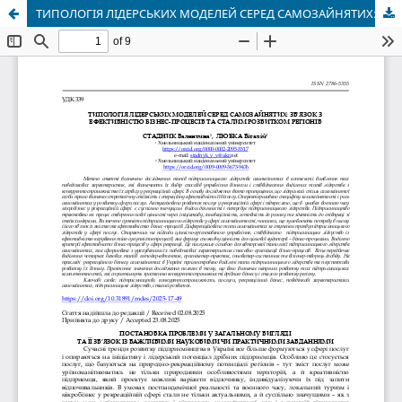
ТИПОЛОГІЯ ЛІДЕРСЬКИХ МОДЕЛЕЙ СЕРЕД САМОЗАЙНЯТИХ: ЗВ'ЯЗОК З ЕФЕКТИВНІСТЮ БІЗНЕС-ПРОЦЕСІВ ТА СТАЛИМ РОЗВИТКОМ РЕГІОНІВ