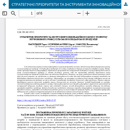
СТРАТЕГІЧНІ ПРІОРИТЕТИ ТА ІНСТРУМЕНТИ ІННОВАЦІЙНОГО ШЛЯХУ РОЗВИТКУ ВІТЧИЗНЯНОГО РИНКУ СІЛЬСЬКОГОСПОДАРСЬКОЇ ПРОДУКЦІЇ