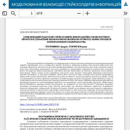
МОДЕЛЮВАННЯ ВЗАЄМОДІЇ СТЕЙКХОЛДЕРІВ ІНФОРМАЦІЙНО-ТЕХНОЛОГІЧНИХ ПРОЄКТІВ В УПРАВЛІННІ ЕКОНОМІЧНОЮ БЕЗПЕКОЮ РОЗВИТКУ БІЗНЕС-ПРОЦЕСІВ КОРПОРАТИВНОГО ПІДПРИЄМСТВА